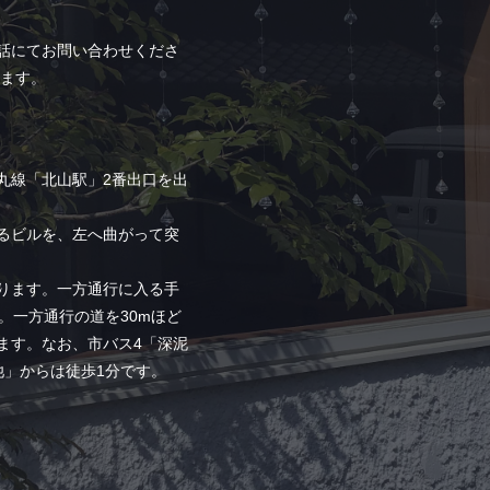
話にてお問い合わせくださ
じます。
丸線「北山駅」2番出口を出
るビルを、左へ曲がって突
。
ります。一方通行に入る手
。一方通行の道を30mほど
ます。なお、市バス4「深泥
池」からは徒歩1分です。