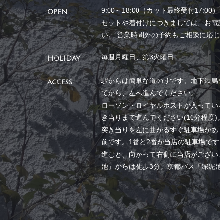
9:00～18:00（カット最終受付17:00）
OPEN
セットや着付けにつきましては、お電
い。 営業時間外の予約もご相談に応
毎週月曜日、第3火曜日
HOLIDAY
駅からは簡単な道のりです。地下鉄烏
ACCESS
てから、左へ進んでください。
ローソン・ロイヤルホストが入ってい
き当りまで進んでください(10分程度)
突き当りを左に曲がるすぐ駐車場があ
前です。1番と2番が当店の駐車場です
進むと、向かって右側に当店がござい
池」からは徒歩3分。京都バス「深泥