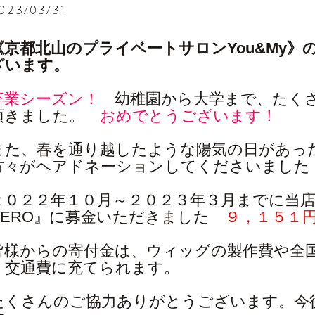
023/03/31
《京都北山のプライベートサロンYou&My
ざいます。
卒業シーズン！
幼稚園から大学まで、たくさ
頂きました。
おめでとうございます！
また、春を通り越したような陽気の日があっ
方々がヘアドネーションしてくださいました
２０２２年１０月～２０２３年３月までに当
HERO』に募金いただきました
９，１５１
皆様からの寄付金は、ウィッグの製作費や全
く交通費に充てられます。
たくさんのご協力ありがとうございます。今